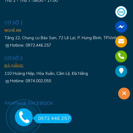
Thứ 2 - Thứ 7: 08:00 - 17:00
CƠ SỞ 1
NGHỆ AN
Tầng 22, Chung cư Bảo Sơn, 72 Lê Lợi, P. Hưng Bình, TP.Vinh
Hotline: 0972.446.257
CƠ SỞ 2
ĐÀ NẴNG
110 Hoàng Hiệp, Hòa Xuân, Cẩm Lệ, Đà Nẵng
Hotline: 0974.002.055
FANPAGE FACEBOOK
0972 446 257