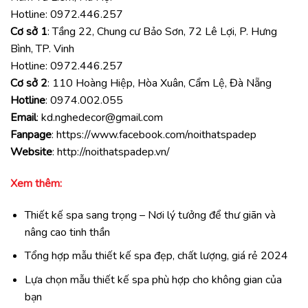
Hotline:
0972.446.257
Cơ sở 1
: Tầng 22, Chung cư Bảo Sơn, 72 Lê Lợi, P. Hưng
Bình, TP. Vinh
Hotline:
0972.446.257
Cơ sở 2
: 110 Hoàng Hiệp, Hòa Xuân, Cẩm Lệ, Đà Nẵng
Hotline
:
0974.002.055
Email
:
kd.nghedecor@gmail.com
Fanpage
:
https://www.facebook.com/noithatspadep
Website
:
http://noithatspadep.vn/
Xem thêm:
Thiết kế spa sang trọng – Nơi lý tưởng để thư giãn và
nâng cao tinh thần
Tổng hợp mẫu thiết kế spa đẹp, chất lượng, giá rẻ 2024
Lựa chọn mẫu thiết kế spa phù hợp cho không gian của
bạn