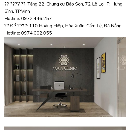
?? ????̣̂ ??: Tầng 22, Chung cư Bảo Sơn, 72 Lê Lợi, P. Hưng
Bình, TP.Vinh
Hotline: 0972.446.257
?? Đ?̀ ??̆̃??: 110 Hoàng Hiệp, Hòa Xuân, Cẩm Lệ, Đà Nẵng
Hotline: 0974.002.055