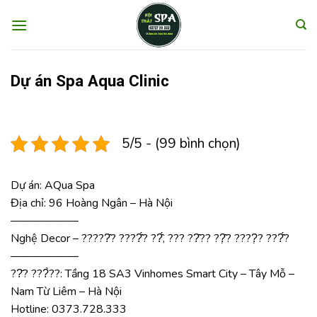
Skip
to
content
Dự án Spa Aqua Clinic
5/5 - (99 bình chọn)
Dự án: AQua Spa
Địa chỉ: 96 Hoàng Ngân – Hà Nội
——————
Nghệ Decor – ?????̂? ????̂́? ??̂́, ??? ??̂?? ??̣̂? ????̣? ???̂́?
——————
??̆? ???̀??: Tầng 18 SA3 Vinhomes Smart City – Tây Mỗ –
Nam Từ Liêm – Hà Nội
Hotline: 0373.728.333